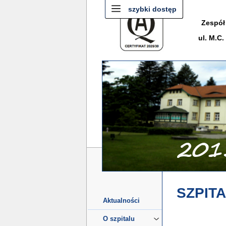
szybki dostęp
Zespół
ul. M.C
SZPIT
Aktualności
O szpitalu