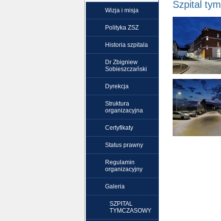
Szpital ty
Wizja i misja
Polityka ZSZ
Historia szpitala
Dr Zbigniew
Sobieszczański
Dyrekcja
Struktura
organizacyjna
Certyfikaty
Status prawny
Regulamin
organizacyjny
Galeria
SZPITAL
TYMCZASOWY