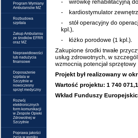
- wirówkę rehabilitacyjną do
Program Wymiany
Ambulansów MZ
- kardiostymulator zewnętrzn
Rozbudowa
- stół operacyjny do operacj
szpitala
kpl.),
Zakup Ambulansu
ze środków EFRR
- łóżko porodowe (1 kpl.).
oraz MZ
Zakupione środki trwałe przycz
Nieprawidłowości
usług zdrowotnych, w szczegó
lub nadużycia
finansowe
wzmocnią potencjał sprzętowy 
Doposażenie
Projekt był realizowany w okr
szpitala w
Szczytnie w
Wartość projektu: 1 740 071,
nowoczesny
sprzęt medyczny
Wkład Funduszy Europejskic
Rozwój
elektronicznych
form komunikacji
w Zespole Opieki
Zdrowotnej w
Szczytnie
Poprawa jakości
życia w wyniku