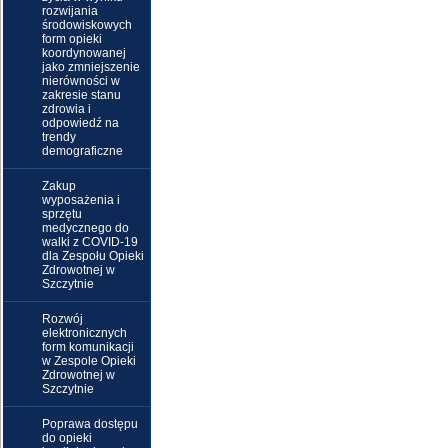
rozwijania
środowiskowych
form opieki
koordynowanej
jako zmniejszenie
nierówności w
zakresie stanu
zdrowia i
odpowiedź na
trendy
demograficzne
Zakup
wyposażenia i
sprzętu
medycznego do
walki z COVID-19
dla Zespołu Opieki
Zdrowotnej w
Szczytnie
Rozwój
elektronicznych
form komunikacji
w Zespole Opieki
Zdrowotnej w
Szczytnie
Poprawa dostępu
do opieki