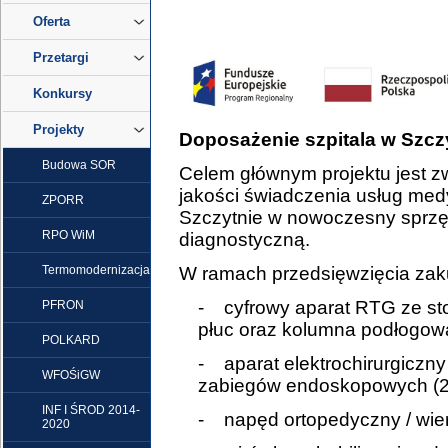
Oferta
Przetargi
Konkursy
Projekty
Doposażenie szpitala w Szc
Budowa SOR
Celem głównym projektu jest z
jakości świadczenia usług med
ZPORR
Szczytnie w nowoczesny sprzęt
RPO WiM
diagnostyczną.
Termomodernizacja
W ramach przedsięwzięcia zak
- cyfrowy aparat RTG ze sto
PFRON
płuc oraz kolumna podłogową
POLKARD
- aparat elektrochirurgiczn
WFOŚiGW
zabiegów endoskopowych (2 
INF I ŚROD 2014-
- napęd ortopedyczny / wiert
2020