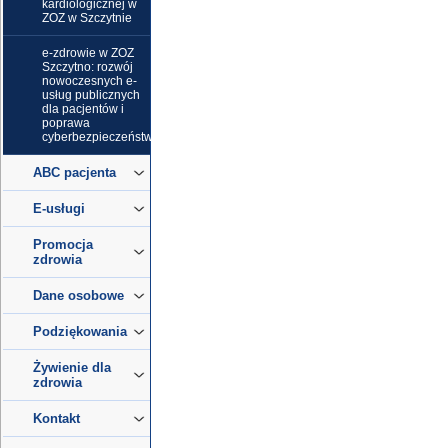
kardiologicznej w
ZOZ w Szczytnie
e-zdrowie w ZOZ
Szczytno: rozwój
nowoczesnych e-
usług publicznych
dla pacjentów i
poprawa
cyberbezpieczeństwa
ABC pacjenta
E-usługi
Promocja
zdrowia
Dane osobowe
Podziękowania
Żywienie dla
zdrowia
Kontakt