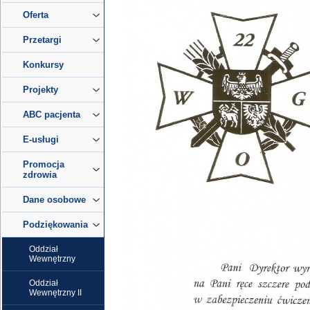
Oferta
Przetargi
Konkursy
Projekty
ABC pacjenta
E-usługi
Promocja
zdrowia
Dane osobowe
Podziękowania
Oddział
Wewnętrzny
Oddział
Wewnętrzny II