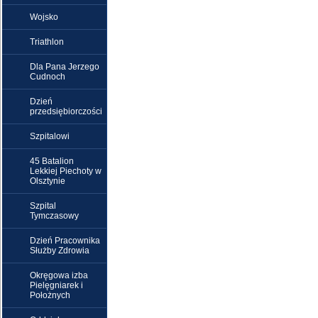
Wojsko
Triathlon
Dla Pana Jerzego
Cudnoch
Dzień
przedsiębiorczości
Szpitalowi
45 Batalion
Lekkiej Piechoty w
Olsztynie
Szpital
Tymczasowy
Dzień Pracownika
Służby Zdrowia
Okręgowa izba
Pielęgniarek i
Położnych