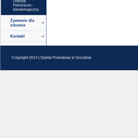
Oddział
Położniczo -
Ginekologiczny
Żywienie dla
zdrowia
Kontakt
Copyright 2014 |
Szpital Powiatowy w Szczytnie