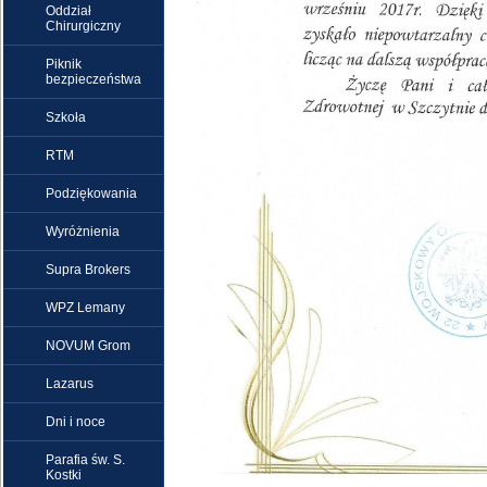
Oddział
Chirurgiczny
Piknik
bezpieczeństwa
Szkoła
RTM
Podziękowania
Wyróżnienia
Supra Brokers
WPZ Lemany
NOVUM Grom
Lazarus
Dni i noce
Parafia św. S.
Kostki