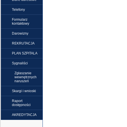
Telefony
Formularz
kontaktowy
Darowizny
REKRUTACJA
PLAN SZPITALA
Sygnaliści
Zgłaszanie
wewnętrznych
naruszeń
Skargi i wnioski
Raport
dostępności
AKREDYTACJA